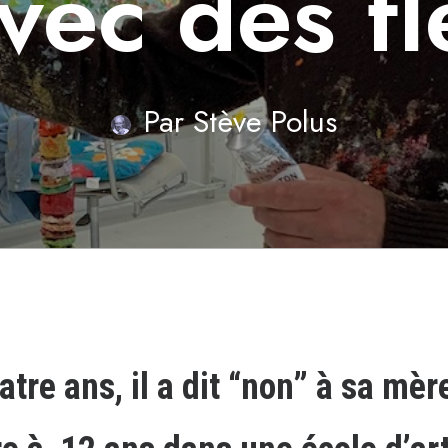
avec des fl
Par
Stève Polus
tre ans, il a dit “non” à sa mère