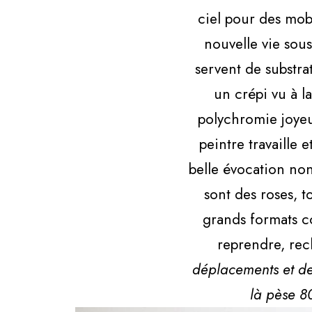
ciel pour des mobi
nouvelle vie sou
servent de substra
un crépi vu à l
polychromie joyeu
peintre travaille
belle évocation non
sont des roses, t
grands formats co
reprendre, rec
déplacements et des
là pèse 80