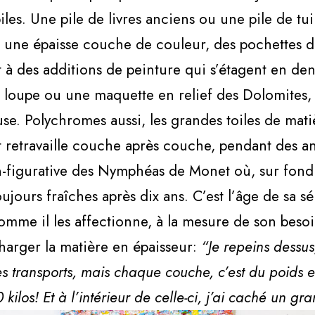
les. Une pile de livres anciens ou une pile de tu
s une épaisse couche de couleur, des pochettes de
t à des additions de peinture qui s’étagent en d
a loupe ou une maquette en relief des Dolomites
se. Polychromes aussi, les grandes toiles de matiè
 et retravaille couche après couche, pendant des a
-figurative des Nymphéas de Monet où, sur fond b
oujours fraîches après dix ans. C’est l’âge de sa sé
mme il les affectionne, à la mesure de son besoi
harger la matière en épaisseur:
“Je repeins dessus
 transports, mais chaque couche, c’est du poids en
 kilos! Et à l’intérieur de celle-ci, j’ai caché un gr