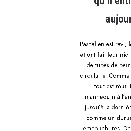
qu’il ent
aujour
Pascal en est ravi,
et ont fait leur n
de tubes de peint
circulaire. Comme p
tout est réuti
mannequin à l’entr
jusqu’à la dernièr
comme un durum 
embouchures. Des 