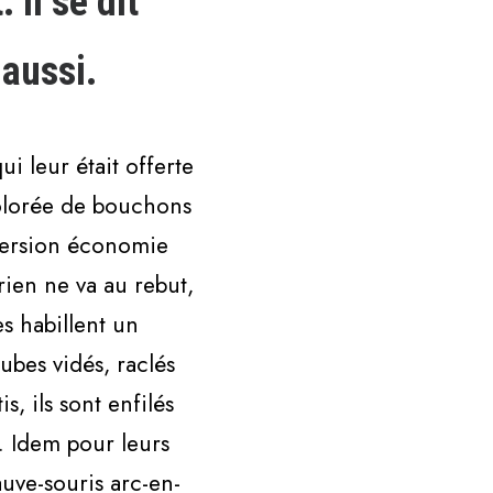
 Il se dit
 aussi.
i leur était offerte
colorée de bouchons
n version économie
rien ne va au rebut,
es habillent un
tubes vidés, raclés
s, ils sont enfilés
 Idem pour leurs
uve-souris arc-en-