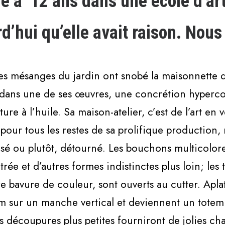
re à
12 ans dans une école d’art.
d’hui qu’elle avait raison. Nous
 les mésanges du jardin ont snobé la maisonnette qu
id dans une de ses œuvres, une concrétion hyper
ure à l’huile. Sa maison-atelier, c’est de l’art e
our tous les restes de sa prolifique production, 
lisé ou plutôt, détourné. Les bouchons multicolor
ée et d’autres formes indistinctes plus loin; les 
e bavure de couleur, sont ouverts au cutter. Aplati
sur un manche vertical et deviennent un totem.
découpures plus petites fourniront de jolies cha