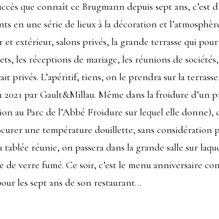
uccès que connaît ce Brugmann depuis sept ans, c’est d
s en une série de lieux à la décoration et l’atmosphère 
 et extérieur, salons privés, la grande terrasse qui pou
ets, les réceptions de mariage, les réunions de société
t privés. L’apéritif, tiens, on le prendra sur la terrasse
en 2021 par Gault&Millau. Même dans la froidure d’un 
ion au Parc de l’Abbé Froidure sur lequel elle donne), 
curer une température douillette, sans considération 
a tablée réunie, on passera dans la grande salle sur laque
e de verre fumé. Ce soir, c’est le menu anniversaire co
our les sept ans de son restaurant…