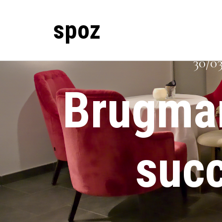
spoz
30/0
Brugman
succ