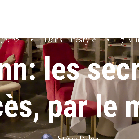
3/2022
•
Dans
Lifestyle
•
7 Mi
n: les secr
ès, par le
Stève Polus