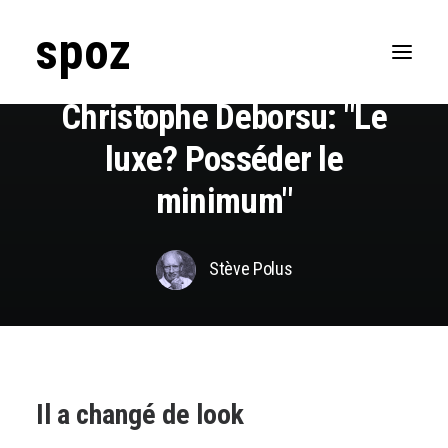
spoz
Dans
Passions
,
Talents
•
21/06/2025
•
13
Minutes
Christophe Deborsu: "Le
Lifestyle
Ailleurs
luxe? Posséder le
Business
Passions
minimum"
Stève Polus
Il a changé de look